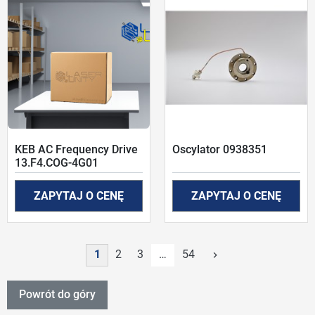
KEB AC Frequency Drive
Oscylator 0938351
13.F4.COG-4G01
ZAPYTAJ O CENĘ
ZAPYTAJ O CENĘ
Następny
1
2
3
…
54
keyboard_arrow_right
Powrót do góry