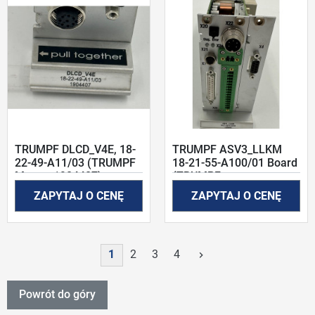
TRUMPF DLCD_V4E, 18-
TRUMPF ASV3_LLKM
22-49-A11/03 (TRUMPF
18-21-55-A100/01 Board
Mat. nr:1904407)
(TRUMPF
Mat.nr:1396880)
ZAPYTAJ O CENĘ
ZAPYTAJ O CENĘ
Następny
1
2
3
4
keyboard_arrow_right
Powrót do góry