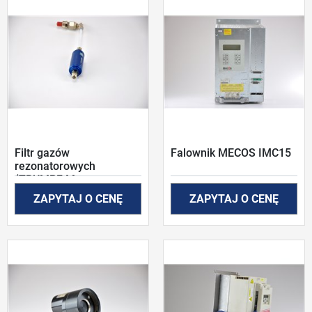
Filtr gazów
Falownik MECOS IMC15
rezonatorowych
(TRUMPF Mat.nr:
0358457)
ZAPYTAJ O CENĘ
ZAPYTAJ O CENĘ